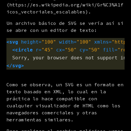
(https://es.wikipedia.org/wiki/Gr%C3%A1f
icos_vectoriales_escalables).
Un archivo básico de SVG se vería así si 
se abre con un editor de texto:
<svg
height=
"100"
width=
"100"
xmlns=
"http:
<circle
r=
"45"
cx=
"50"
cy=
"50"
fill=
"red
</svg>
Como se observa, un SVG es un formato en 
texto basado en XML, lo cual en la 
práctica lo hace compatible con 
cualquier visualizador de HTML como los 
navegadores comerciales y otras 
herramientas similares.