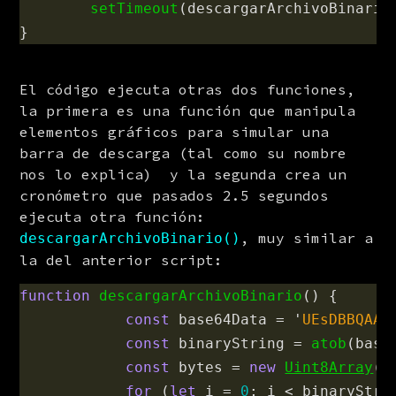
setTimeout
(
descargarArchivoBinario
}
El código ejecuta otras dos funciones, 
la primera es una función que manipula 
elementos gráficos para simular una 
barra de descarga (tal como su nombre 
nos lo explica)  y la segunda crea un 
cronómetro que pasados 2.5 segundos 
ejecuta otra función: 
, muy similar a 
descargarArchivoBinario()
la del anterior script:
function
descargarArchivoBinario
()
{
const
base64Data
=
'
UEsDBBQAA.
const
binaryString
=
atob
(
base
const
bytes
=
new
Uint8Array
(
b
for 
(
let
i
=
0
;
i
<
binaryStri