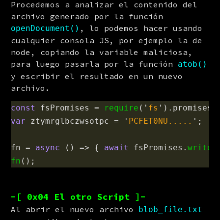
Procedemos a analizar el contenido del 
archivo generado por la función 
, lo podemos hacer usando 
openDocument()
cualquier consola JS, por ejemplo la de 
node, copiando la variable maliciosa, 
para luego pasarla por la función 
atob()
y escribir el resultado en un nuevo 
archivo.
const
fsPromises
=
require
(
'
fs
'
).
promises
var
ztymrglbczwsotpc
=
'
PCFET0NU.....
'
;
fn
=
async 
()
=>
{
await
fsPromises
.
writeF
fn
();
-[ 0x04 El otro Script ]-
Al abrir el nuevo archivo 
blob_file.txt