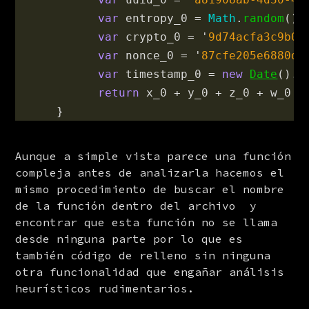
var
entropy_0
=
Math
.
random
()
var
crypto_0
=
'
9d74acfa3c9b0c
var
nonce_0
=
'
87cfe205e6880d5
var
timestamp_0
=
new
Date
().
g
return
x_0
+
y_0
+
z_0
+
w_0
+
}
Aunque a simple vista parece una función 
compleja antes de analizarla hacemos el 
mismo procedimiento de buscar el nombre 
de la función dentro del archivo  y 
encontrar que esta función no se llama 
desde ninguna parte por lo que es 
también código de relleno sin ninguna 
otra funcionalidad que engañar análisis 
heurísticos rudimentarios.