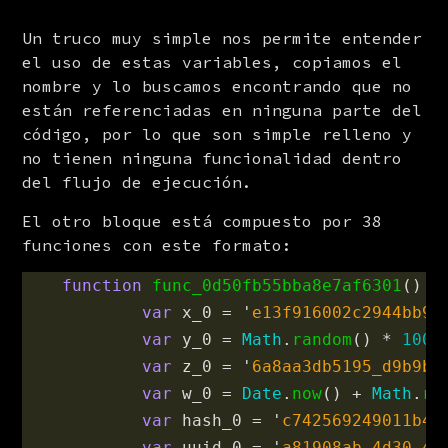
Un truco muy simple nos permite entender 
el uso de estas variables, copiamos el 
nombre y lo buscamos encontrando que no 
están referenciadas en ninguna parte del 
código, por lo que son simple relleno y 
no tienen ninguna funcionalidad dentro 
del flujo de ejecución.
El otro bloque está compuesto por 38 
funciones con este formato:
function
func_0d50fb55bba8e7af6301
()
{
var
x_0
=
'
e13f916002c2944bb96
var
y_0
=
Math
.
random
()
*
1000
var
z_0
=
'
6a8aa3db5195_d9b9b8
var
w_0
=
Date
.
now
()
+
Math
.
ra
var
hash_0
=
'
c742569249011b43
var
uuid_0
=
'
a81908ab-4d30-41