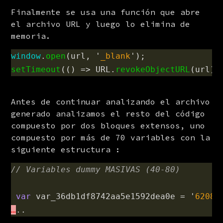
Finalmente se usa una función que abre 
el archivo URL y luego lo elimina de 
memoria.
window
.
open
(
url
,
'
_blank
'
);
setTimeout
(()
=>
URL
.
revokeObjectURL
(
url
),
Antes de continuar analizando el archivo 
generado analizamos el resto del código 
compuesto por dos bloques extensos, uno 
compuesto por más de 70 variables con la 
siguiente estructura :
// Variables dummy MASIVAS (40-80)
var
var_36db1df8742aa5e1592dea0e
=
'
6208e
…
..