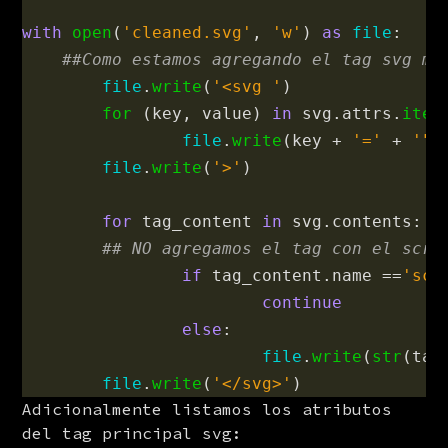
with
open
(
'
cleaned.svg
'
,
'
w
'
)
as
file
:
file
.
write
(
'
<svg 
'
)
for 
(
key
,
value
)
in
svg
.
attrs
.
item
file
.
write
(
key
+
'
=
'
+
'"'
file
.
write
(
'
>
'
)
for
tag_content
in
svg
.
contents
:
if
tag_content
.
name
==
'
scr
continue
else
:
file
.
write
(
str
(
tag
file
.
write
(
'
</svg>
'
)
Adicionalmente listamos los atributos 
del tag principal svg: