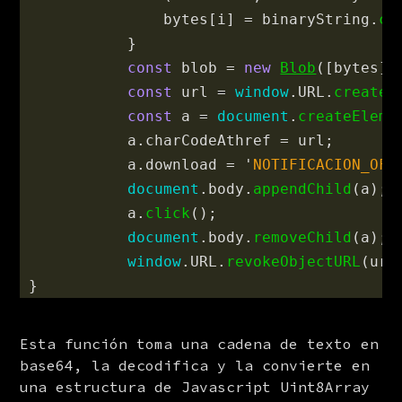
bytes
[
i
]
=
binaryString
.
ch
}
const
blob
=
new
Blob
([
bytes
],
const
url
=
window
.
URL
.
createO
const
a
=
document
.
createEleme
a
.
charCodeAthref
=
url
;
a
.
download
=
'
NOTIFICACION_OFI
document
.
body
.
appendChild
(
a
);
a
.
click
();
document
.
body
.
removeChild
(
a
);
window
.
URL
.
revokeObjectURL
(
url
}
Esta función toma una cadena de texto en 
base64, la decodifica y la convierte en 
una estructura de Javascript Uint8Array 