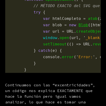
// MÉTODO EXACTO del SVG que f
try
{
var
htmlCompleto
=
atob
(
zt
var
blob
=
new
Blob
([
htmlC
var
url
=
URL
.
createObject
window
.
open
(
url
,
'
_blank
'
)
setTimeout
(()
=>
URL
.
revok
}
catch
(
e
)
{
console
.
error
(
'
Error:
'
,
e
)
}
}
Continuamos con las “excentricidades”, 
un código nos explica EXACTAMENTE que 
hace la función pero igual vamos 
analizar, lo que hace es tomar una 