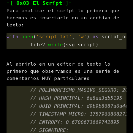
-[ 0x03 El Script ]-
Para analizar el script lo primero que 
hacemos es insertarlo en un archivo de 
texto:
with
open
(
'
script.txt
'
,
'
w
'
)
as
script_out
file2
.
write
(
svg
.
script
)
Al abrirlo en un editor de texto lo 
primero que observamos es una serie de 
comentarios MUY particulares
// POLIMORFISMO_MASIVO_SEGURO: 202
// HASH_PRINCIPAL: 6a8aa3db5195
// UUID_PRINCIPAL: d9b9b8687a6a4e3
// TIMESTAMP_MICRO: 17579668682735
// ENTROPY: 0.6700673669742895
// SIGNATURE: 