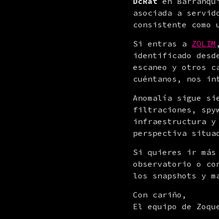
DcRat
 en Barranqu
asociada a servid
consistente como 
Si entras a 
ZOLIM
identificado desd
escaneo y otros c
cuéntanos, nos in
Anomalía sigue si
filtraciones, spy
infraestructura y
perspectiva situa
Si quieres ir más
observatorio o co
los snapshots y m
Con cariño,

El equipo de Zoqu