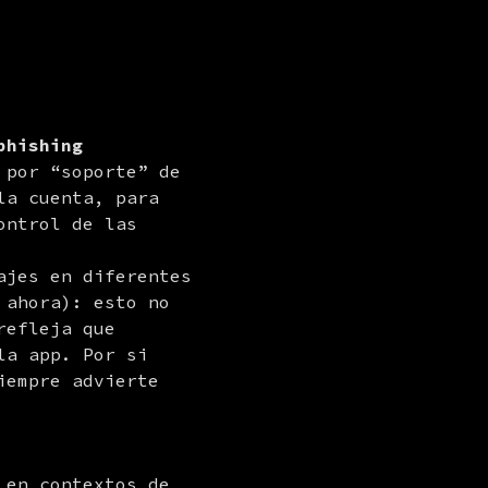
phishing
por “soporte” de 
a cuenta, para 
ntrol de las 
jes en diferentes 
ahora): esto no 
efleja que 
a app. Por si 
empre advierte 
en contextos de 