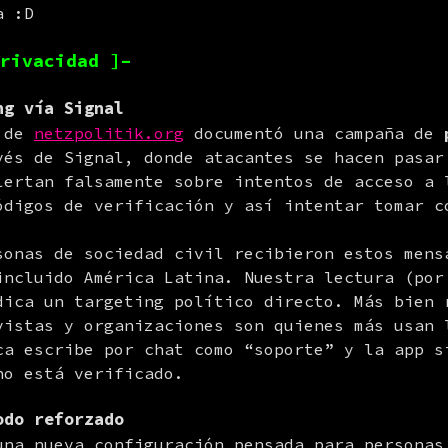
a :D
rivacidad ]–
ng vía Signal
 de 
netzpolitik.org
 documentó una campaña de 
vés de Signal, donde atacantes se hacen pasar 
lertan falsamente sobre intentos de acceso a l
ódigos de verificación y así intentar tomar co
sonas de sociedad civil recibieron estos mensa
incluido América Latina. Nuestra lectura (por 
dica un targeting político directo. Más bien r
vistas y organizaciones son quienes más usan l
ca escribe por chat como “soporte” y la app si
no está verificado.
odo reforzado
una nueva configuración pensada para personas 