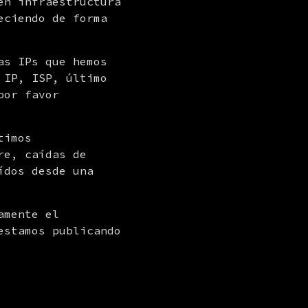
en infraestructura 
eciendo de forma 
s IPs que hemos 
IP, ISP, último 
or favor 
imos 
e, caídas de 
dos desde una 
mente el 
estamos publicando 