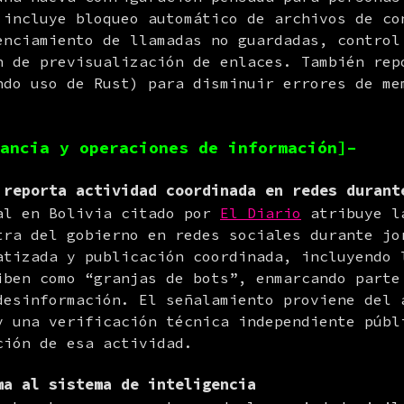
 incluye bloqueo automático de archivos de con
enciamiento de llamadas no guardadas, control 
n de previsualización de enlaces. También repo
ndo uso de Rust) para disminuir errores de mem
ancia y operaciones de información]–
 reporta actividad coordinada en redes durant
al en Bolivia citado por 
El Diario
 atribuye l
tra del gobierno en redes sociales durante jor
atizada y publicación coordinada, incluyendo l
iben como “granjas de bots”, enmarcando parte 
desinformación. El señalamiento proviene del a
y una verificación técnica independiente públi
ción de esa actividad.
ma al sistema de inteligencia