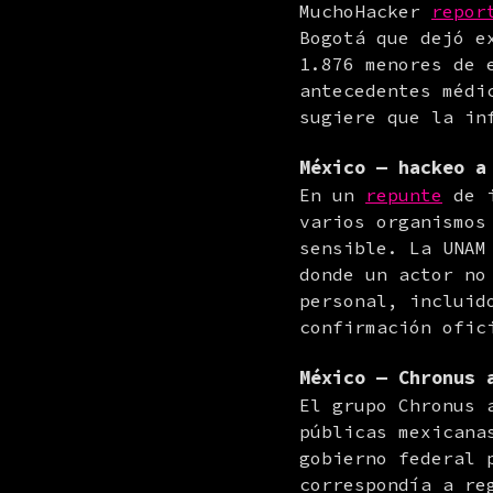
MuchoHacker 
repor
Bogotá que dejó e
1.876 menores de 
antecedentes médi
sugiere que la in
México — hackeo a
En un 
repunte
 de 
varios organismos
sensible. La UNAM
donde un actor no
personal, incluid
confirmación ofic
México — Chronus 
El grupo Chronus 
públicas mexicana
gobierno federal 
correspondía a re