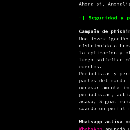
Ahora sí, Anomalí
–[ Seguridad y p
Campaña de phishi
Una investigación
distribuida a tra
la aplicación y a
luego solicitar c
cuentas.

Periodistas y per
partes del mundo 
necesariamente in
periodistas, acti
acaso, Signal nun
cuando un perfil 
Whatsapp activa m
WhatsApp
 anunció 