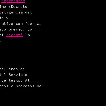
 
expresaron
no (Decreto 
eligencia del 
o y 
ativo con fuerzas 
vo previo. La 
al 
rechazó
 la 
.
illones de 
el Servicio 
de leaks. Al 
dos a procesos de 