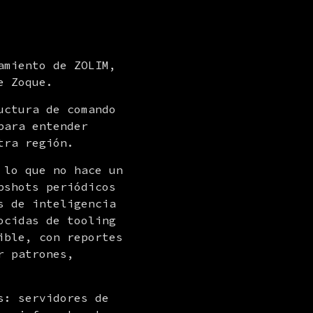
miento de ZOLIM, 
e Zoque.
ctura de comando 
ara entender 
tra región.
lo que no hace un 
shots periódicos 
 de inteligencia 
cidas de tooling 
ble, con reportes 
 patrones, 
En el snapshot de lanzamiento ya encontramos cosas interesantes: servidores de 