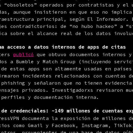
s “obsoletos” operados por contratistas y el u
das, aunque insistieron en que eso no implica 
raestructura principal, según El Informador. E
jes contradictorios: de “no hubo hackeo” a “sí
ica sobre el alcance real de los datos involu
ma acceso a datos internos de apps de citas
ters 
publicó
 que obtuvo documentos internos y 
dos a Bumble y Match Group (incluyendo servici
 de estas apps son altamente usadas en países 
irmaron incidentes relacionados con cuentas de
 phishing y señalaron que no tienen evidencia 
ensajes privados. Investigadorxs revisaron mue
 perfiles y documentación interna.
 de credenciales: ~149 millones de cuentas ex
ressVPN documenta la exposición de millones de
cios como Gmail y Facebook, Instagram, TikTok,
 otros, provenientes de una base de datos públ