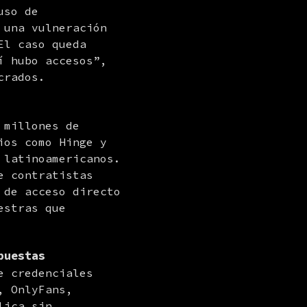
so de 
una vulneración 
l caso queda 
 hubo accesos”, 
crados.
millones de 
os como Hinge y 
latinoamericanos. 
 contratistas 
de acceso directo 
stras que 
puestas
 credenciales 
 OnlyFans, 
ica sin 