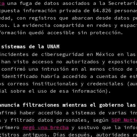
ta
 una fuga de datos asociados a la Secretaría
xpuesta información privada de 64.826 personas
edad, con registros que abarcan desde datos pe
cos. La evidencia compartida en redes y espaci
formación quedó accesible sin protección.
 sistemas de la UNAM
incidentes de ciberseguridad en México en las 
 han visto accesos no autorizados y exposicion
 confirmó una intrusión en al menos cinco de s
 identificado habría accedido a cuentas de est
os correos institucionales y credenciales (aun
ial sobre el uso de esa información).
anuncia filtraciones mientras el gobierno las
afirmó haber accedido a sistemas de varias ins
s y filtrado datos personales, según 
SDP Noti
primero 
negó una brecha
 y sostuvo que la info
gistros antiguos. Días después, autoridades re