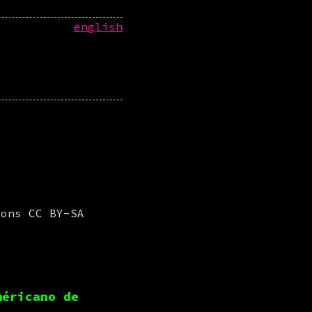
english
mons CC BY-SA
méricano de