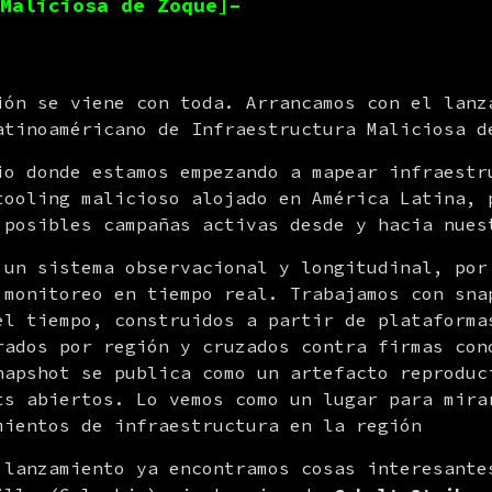
Maliciosa de Zoque]–
ión se viene con toda. Arrancamos con el lanza
atinoaméricano de Infraestructura Maliciosa d
io donde estamos empezando a mapear infraestru
tooling malicioso alojado en América Latina, p
 posibles campañas activas desde y hacia nues
 un sistema observacional y longitudinal, por 
 monitoreo en tiempo real. Trabajamos con snap
el tiempo, construidos a partir de plataformas
rados por región y cruzados contra firmas cono
napshot se publica como un artefacto reproduci
ts abiertos. Lo vemos como un lugar para mirar
mientos de infraestructura en la región