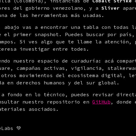
illa (Colombia), instancias de 
Cobalt Strike
 
ores del gobierno venezolano, y a 
Sliver
 apar
una de las herramientas más usadas.
, abajo vas a encontrar una tabla con todas la
e el primer snapshot. Puedes buscar por país, 
ampos. Si ves algo que te llame la atención, p
teresa investigar entre todes.
endo nuestro espacio de curaduría: acá compart
ware, campañas activas, vigilancia, stalkerwar
 otros movimientos del ecosistema digital, leí
da en derechos humanos y del sur global.
 a fondo en lo técnico, puedes revisar directa
nsultar nuestro repositorio en 
GitHub
, donde 
ateriales asociados.
eLabs 💚