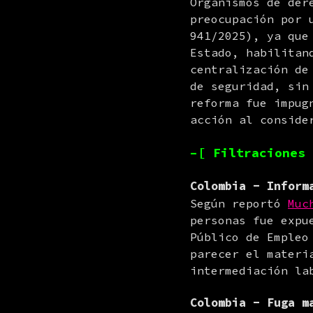
Organismos de der
preocupación por 
941/2025), ya que
Estado, habilitan
centralización de
de seguridad, sin
reforma fue impug
acción al conside
–[ Filtraciones 
Colombia - Inform
Según reportó 
Muc
personas fue expu
Público de Empleo
parecer el materi
intermediación la
Colombia - Fuga m