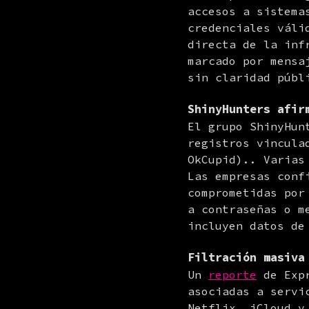
accesos a sistema
credenciales váli
directa de la inf
marcado por mensa
sin claridad públ
ShinyHunters afir
El grupo ShinyHun
registros vincula
OkCupid).. Varias
Las empresas conf
comprometidas por
a contraseñas o m
incluyen datos de
Filtración masiva
Un 
reporte
 de Exp
asociadas a servi
Netflix, iCloud y