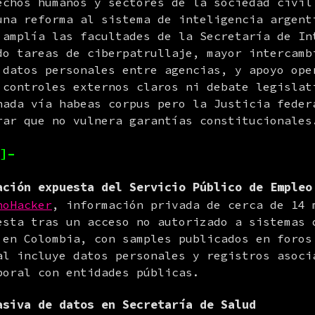
echos humanos y sectores de la sociedad civil
una reforma al sistema de inteligencia argenti
 amplía las facultades de la Secretaría de Int
do tareas de ciberpatrullaje, mayor intercambi
 datos personales entre agencias, y apoyo oper
 controles externos claros ni debate legislati
nada vía habeas corpus pero la Justicia feder
rar que no vulnera garantías constitucionales
]–
ación expuesta del Servicio Público de Empleo
hoHacker
, información privada de cerca de 14 m
esta tras un acceso no autorizado a sistemas d
 en Colombia, con samples publicados en foros 
al incluye datos personales y registros asocia
boral con entidades públicas.
asiva de datos en Secretaría de Salud