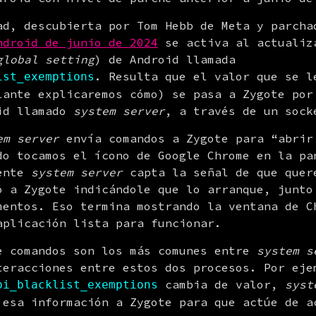
ad, descubierta por Tom Hebb de Meta y parcha
ndroid de junio de 2024
 se activa al actualiz
global setting
) de Android llamada 
. Resulta que el valor que se le
ist_exemptions
lante explicaremos cómo) se pasa a Zygote por 
id llamado 
system server
, a través de un sock
em server
 envía comandos a Zygote para “abrir 
do tocamos el ícono de Google Chrome en la pan
ente 
system server
 capta la señal de que quere
o a Zygote indicándole que lo arranque, junto 
mentos. Eso termina mostrando la ventana de Ch
aplicación lista para funcionar.
e comandos son los más comunes entre 
system s
teracciones entre estos dos procesos. Por ejem
 cambia de valor, 
syst
pi_blacklist_exemptions
 esa información a Zygote para que actúe de ac