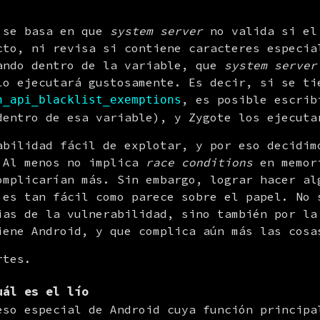
 se basa en que 
system server
 no valida si el
cto, ni revisa si contiene caracteres especial
ando dentro de la variable, que 
system server
lo ejecutará gustosamente. Es decir, si se tie
, es posible escrib
n_api_blacklist_exemptions
dentro de esa variable), y Zygote los ejecuta
abilidad fácil de explotar, y por eso decidimo
 Al menos no implica 
race conditions
 en memor
omplicarían más. Sin embargo, lograr hacer al
 es tan fácil como parece sobre el papel. No s
ias de la vulnerabilidad, sino también por la
iene Android, y que complica aún más las cosa
rtes.
uál es el lío
eso especial de Android cuya función principal