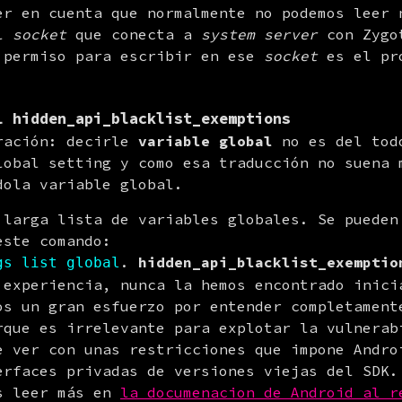
er en cuenta que normalmente no podemos leer n
l 
socket
 que conecta a 
system server
 con Zygo
 permiso para escribir en ese 
socket
 es el pr
al
hidden_api_blacklist_exemptions
ración: decirle 
variable global
 no es del tod
lobal setting y como esa traducción no suena m
dola variable global.
 larga lista de variables globales. Se pueden 
ste comando:

. 
hidden_api_blacklist_exemptio
gs list global
 experiencia, nunca la hemos encontrado inicia
os un gran esfuerzo por entender completamente
rque es irrelevante para explotar la vulnerabi
e ver con unas restricciones que impone Androi
erfaces privadas de versiones viejas del SDK. 
s leer más en 
la documenacion de Android al r