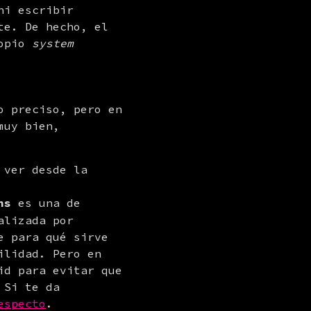
i escribir 
te. De hecho, el 
opio 
system 
o preciso, pero en 
uy bien, 
ver desde la 
ns
 es una de 
lizada por 
 para qué sirve 
lidad. Pero en 
d para evitar que 
Si te da 
especto
.