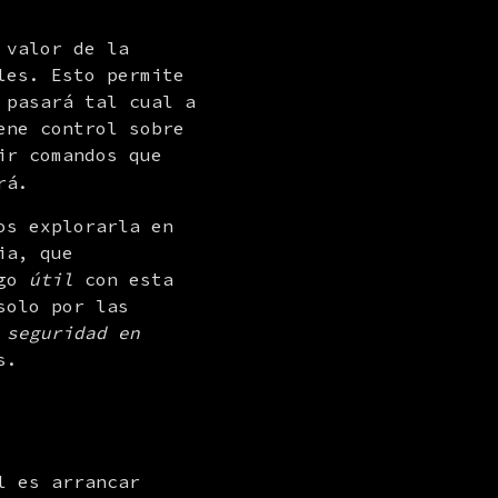
 valor de la 
es. Esto permite 
 pasará tal cual a 
ne control sobre 
ir comandos que 
rá.
s explorarla en 
ia, que 
go 
útil
 con esta 
olo por las 
 
seguridad en 
s.
 es arrancar 