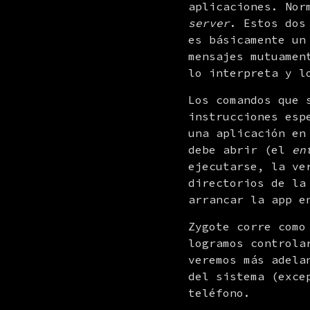
aplicaciones. Nor
server
. Estos dos
es básicamente un
mensajes mutuamen
lo interpreta y l
Los comandos que 
instrucciones esp
una aplicación en
debe abrir (el 
en
ejecutarse, la ve
directorios de la
arrancar la app e
Zygote corre como
logramos controla
veremos más adela
del sistema (exce
teléfono.