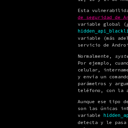
Esta vulnerabilid
de seguridad de A
variable global (
hidden_api_blackl
variable (más ade
servicio de Andro
Normalmente, 
syst
Por ejemplo, cuan
celular, internam
y envía un comand
parámetros y argu
teléfono, con la 
Aunque ese tipo d
son las únicas in
variable 
hidden_a
detecta y le pasa