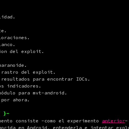
 por ahora.
 }-
mento consiste -como el experimento 
anterior
-
nocida en Android, entenderla e intentar explo