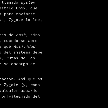
 llamado 
system 
estilo Unix, que 
 para enviarse 
vo, Zygote lo lee, 
nes de 
bash
, sino 
 cuando se abre 
e qué 
Actividad
 del sistema debe 
, rutas de los 
 se encarga de 
ación. Así que si 
 Zygote (y, como 
ualquier usuario 
privilegiado del 