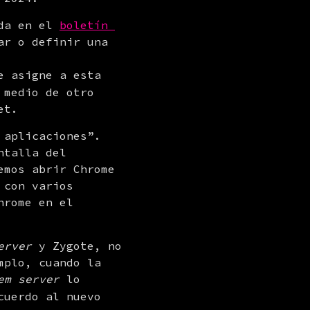
da en el 
boletín 
ar o definir una 
 asigne a esta 
medio de otro 
et.
aplicaciones”. 
talla del 
mos abrir Chrome 
con varios 
rome en el 
erver
 y Zygote, no 
plo, cuando la 
em server
 lo 
uerdo al nuevo 