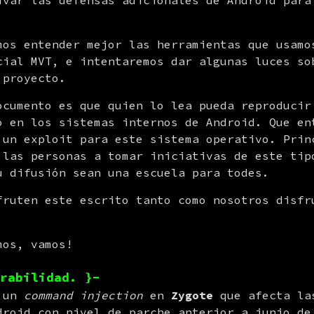
ivar las defensas adicionales de Android para 
mos entender mejor las herramientas que usamos
cial MVT, e intentaremos dar algunas luces sob
 proyecto.
ocumento es que quien lo lea pueda reproducir 
o en los sistemas internos de Android. Que ent
 un exploit para este sistema operativo. Princ
 las personas a tomar iniciativas de este tipo
u difusión sean una escuela para todes.
fruten este escrito tanto como nosotros disfru
mos, vamos!
rabilidad. }-
 un 
command injection
 en 
Zygote
 que afecta la
droid con nivel de parche anterior a junio de