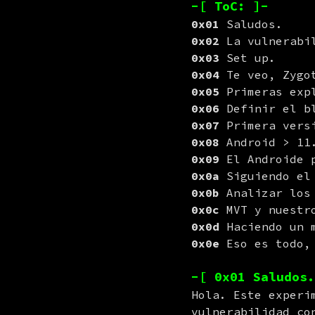
-[ ToC: ]-
0x01
0x02
0x03
0x04
0x05
0x06
0x07
0x08
0x09
0x0a
0x0b
0x0c
0x0d
0x0e
 Eso es todo,
-[ 0x01 Saludos.
Hola. Este experi
vulnerabilidad co