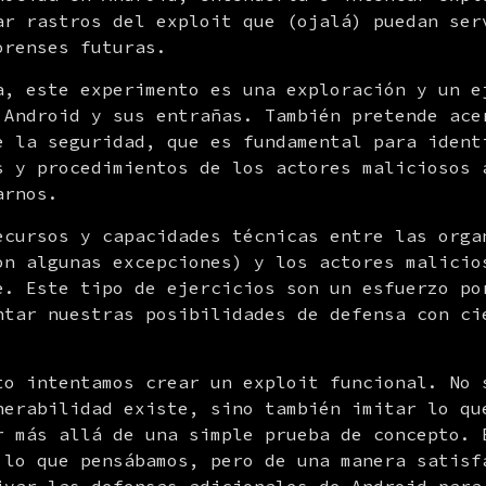
ar rastros del exploit que (ojalá) puedan serv
orenses futuras.
a, este experimento es una exploración y un ej
 Android y sus entrañas. También pretende acer
e la seguridad, que es fundamental para identi
s y procedimientos de los actores maliciosos a
arnos.
ecursos y capacidades técnicas entre las organ
on algunas excepciones) y los actores malicios
e. Este tipo de ejercicios son un esfuerzo por
ntar nuestras posibilidades de defensa con cie
to intentamos crear un exploit funcional. No s
nerabilidad existe, sino también imitar lo qu
r más allá de una simple prueba de concepto. E
 lo que pensábamos, pero de una manera satisfa