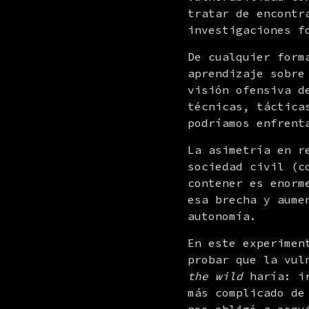
tratar de encontr
investigaciones f
De cualquier form
aprendizaje sobre
visión ofensiva d
técnicas, táctica
podríamos enfrent
La asimetría en r
sociedad civil (c
contener es enorm
esa brecha y aume
autonomía.
En este experimen
probar que la vul
the wild
 haría: i
más complicado de