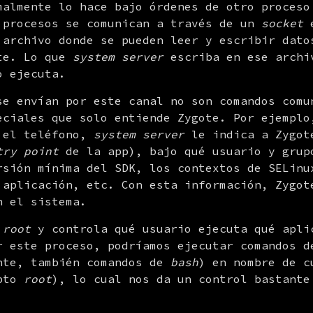
malmente lo hace bajo órdenes de otro proceso
 procesos se comunican a través de un 
socket
 
 archivo donde se pueden leer y escribir datos
te. Lo que 
system server
 escriba en ese archi
o ejecuta.
se envían por este canal no son comandos comu
eciales que solo entiende Zygote. Por ejemplo,
 el teléfono, 
system server
 le indica a Zygot
try point
 de la app), bajo qué usuario y grupo
rsión mínima del SDK, los contextos de SELinux
 aplicación, etc. Con esta información, Zygote
n el sistema.
 
root
 y controla qué usuario ejecuta qué aplic
r este proceso, podríamos ejecutar comandos de
nte, también comandos de 
bash
) en nombre de c
pto 
root
), lo cual nos da un control bastante 