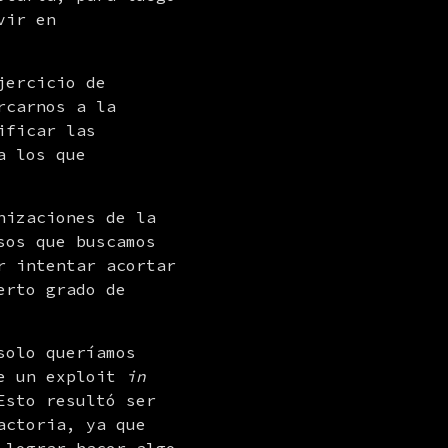
ir en 
ercicio de 
carnos a la 
ficar las 
 los que 
izaciones de la 
os que buscamos 
 intentar acortar 
rto grado de 
olo queríamos 
e un exploit 
in 
sto resultó ser 
ctoria, ya que 