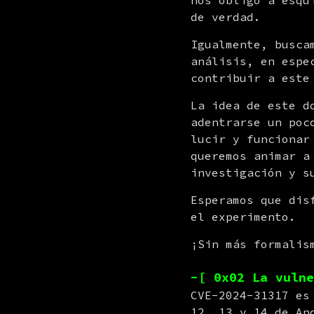
nos obligó a esqu
de verdad.
Igualmente, busca
análisis, en espe
contribuir a este
La idea de este d
adentrarse un poc
lucir y funcionar
queremos animar a
investigación y s
Esperamos que dis
el experimento.
¡Sin más formalis
-[ 0x02 La vulne
CVE-2024-31317 es
12, 13 y 14 de An