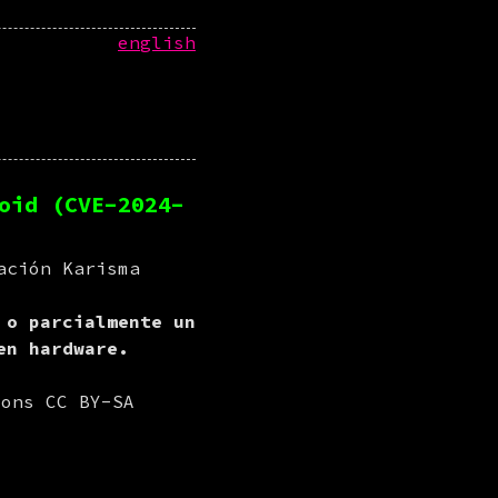
english
oid (CVE-2024-
ación Karisma
 o parcialmente un
en hardware.
mons CC BY-SA