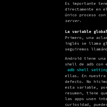
Es importante ten
directamente en e
único proceso con
server
.
La variable glob
Primero, una acla
inglés se llama g
seguiremos llamán
Android tiene una
shell de adb con e
adb shell settin
ellas. En nuestra
defecto. No hicim
esta variable, po
resumen, tiene qu
las apps usen int
curiosidad, puede